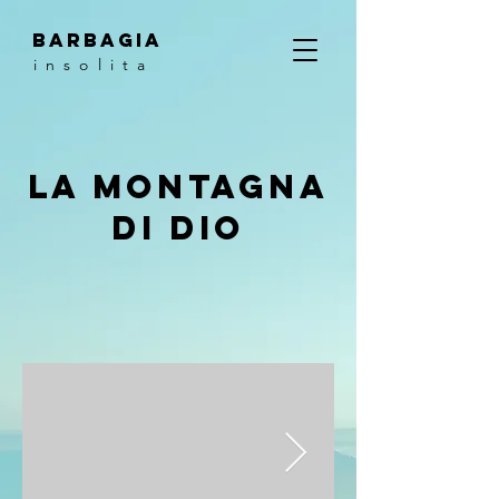
barbagia
i n s o l i t a
LA MONTAGNA
DI DIO