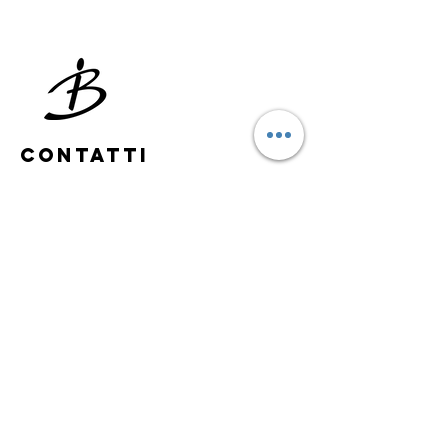
Contatti
Corso Vittorio Emanuele, 48
08025 Oliena NU ​
Telefono:
0784 286005
Camilla:
393 850 7317
Giovanni:
348 391 4960
barbagiainsolita@tiscali.it