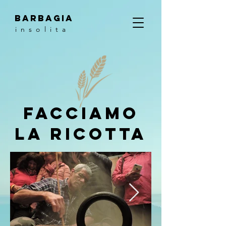
barbagia
i n s o l i t a
facciamo
la ricotta